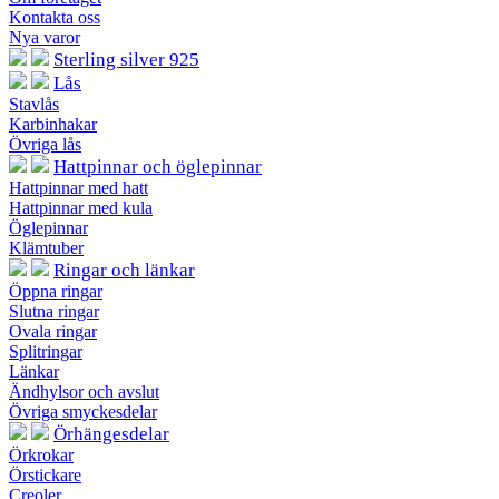
Kontakta oss
Nya varor
Sterling silver 925
Lås
Stavlås
Karbinhakar
Övriga lås
Hattpinnar och öglepinnar
Hattpinnar med hatt
Hattpinnar med kula
Öglepinnar
Klämtuber
Ringar och länkar
Öppna ringar
Slutna ringar
Ovala ringar
Splitringar
Länkar
Ändhylsor och avslut
Övriga smyckesdelar
Örhängesdelar
Örkrokar
Örstickare
Creoler