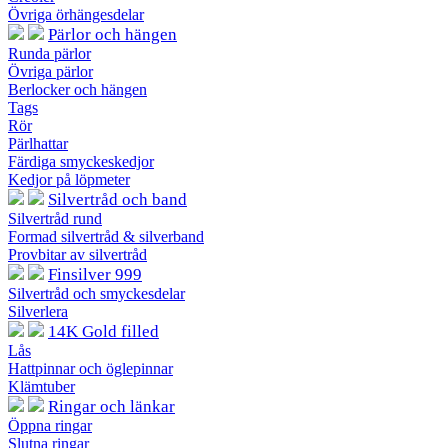
Övriga örhängesdelar
Pärlor och hängen
Runda pärlor
Övriga pärlor
Berlocker och hängen
Tags
Rör
Pärlhattar
Färdiga smyckeskedjor
Kedjor på löpmeter
Silvertråd och band
Silvertråd rund
Formad silvertråd & silverband
Provbitar av silvertråd
Finsilver 999
Silvertråd och smyckesdelar
Silverlera
14K Gold filled
Lås
Hattpinnar och öglepinnar
Klämtuber
Ringar och länkar
Öppna ringar
Slutna ringar