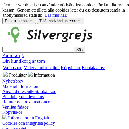
Den här webbplatsen använder nödvändiga cookies för kundkorgen 
kassan. Genom att tillåta alla cookies låter du oss dessutom samla in
anonymiserad statistik.
Läs mer här.
Kundkorg:
Din kundkorg är tom
Webbshop
Materialinformation
Köpvillkor
Kontakta oss
Produkter
Information
Nyhetsbrev
Materialinformation
Använd presentkort/rabattkod
Betalning och leverans
Returer och reklamationer
Vanliga frågor
Köpvillkor
Information in English
Cookies och integritetspolicy
Om företaget