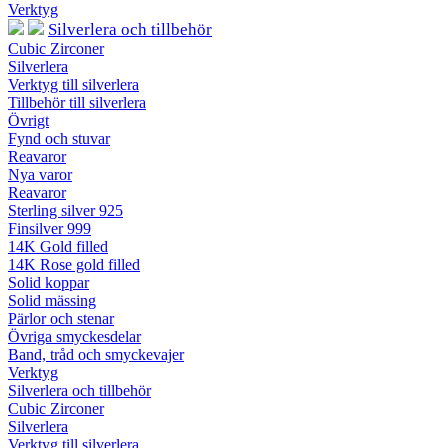
Verktyg
Silverlera och tillbehör
Cubic Zirconer
Silverlera
Verktyg till silverlera
Tillbehör till silverlera
Övrigt
Fynd och stuvar
Reavaror
Nya varor
Reavaror
Sterling silver 925
Finsilver 999
14K Gold filled
14K Rose gold filled
Solid koppar
Solid mässing
Pärlor och stenar
Övriga smyckesdelar
Band, tråd och smyckevajer
Verktyg
Silverlera och tillbehör
Cubic Zirconer
Silverlera
Verktyg till silverlera