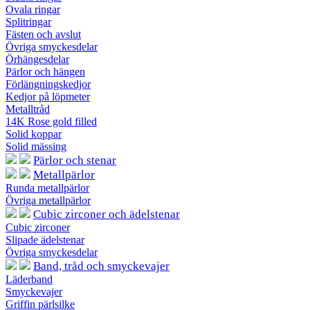
Ovala ringar
Splitringar
Fästen och avslut
Övriga smyckesdelar
Örhängesdelar
Pärlor och hängen
Förlängningskedjor
Kedjor på löpmeter
Metalltråd
14K Rose gold filled
Solid koppar
Solid mässing
Pärlor och stenar
Metallpärlor
Runda metallpärlor
Övriga metallpärlor
Cubic zirconer och ädelstenar
Cubic zirconer
Slipade ädelstenar
Övriga smyckesdelar
Band, tråd och smyckevajer
Läderband
Smyckevajer
Griffin pärlsilke