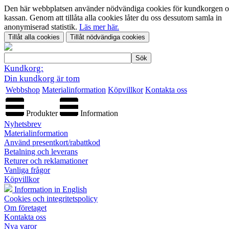
Den här webbplatsen använder nödvändiga cookies för kundkorgen 
kassan. Genom att tillåta alla cookies låter du oss dessutom samla in
anonymiserad statistik.
Läs mer här.
Kundkorg:
Din kundkorg är tom
Webbshop
Materialinformation
Köpvillkor
Kontakta oss
Produkter
Information
Nyhetsbrev
Materialinformation
Använd presentkort/rabattkod
Betalning och leverans
Returer och reklamationer
Vanliga frågor
Köpvillkor
Information in English
Cookies och integritetspolicy
Om företaget
Kontakta oss
Nya varor