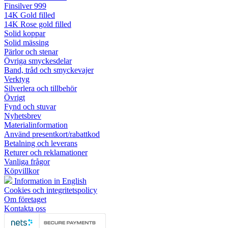
Finsilver 999
14K Gold filled
14K Rose gold filled
Solid koppar
Solid mässing
Pärlor och stenar
Övriga smyckesdelar
Band, tråd och smyckevajer
Verktyg
Silverlera och tillbehör
Övrigt
Fynd och stuvar
Nyhetsbrev
Materialinformation
Använd presentkort/rabattkod
Betalning och leverans
Returer och reklamationer
Vanliga frågor
Köpvillkor
Information in English
Cookies och integritetspolicy
Om företaget
Kontakta oss