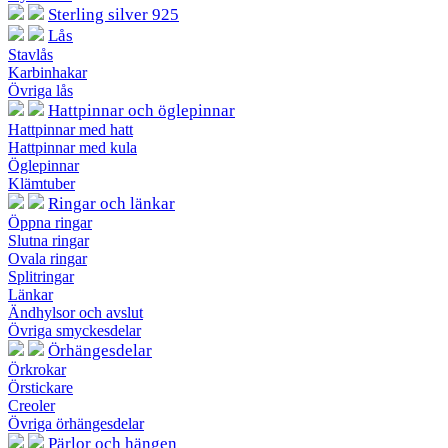
Sterling silver 925
Lås
Stavlås
Karbinhakar
Övriga lås
Hattpinnar och öglepinnar
Hattpinnar med hatt
Hattpinnar med kula
Öglepinnar
Klämtuber
Ringar och länkar
Öppna ringar
Slutna ringar
Ovala ringar
Splitringar
Länkar
Ändhylsor och avslut
Övriga smyckesdelar
Örhängesdelar
Örkrokar
Örstickare
Creoler
Övriga örhängesdelar
Pärlor och hängen