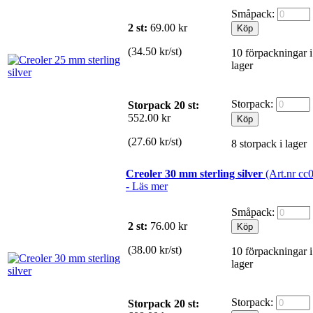
Småpack:
2 st:
69.00
kr
(34.50 kr/st)
10 förpackningar i
lager
Storpack:
Storpack 20 st:
552.00 kr
(27.60 kr/st)
8 storpack i lager
Creoler 30 mm sterling silver
(Art.nr cc
-
Läs mer
Småpack:
2 st:
76.00
kr
(38.00 kr/st)
10 förpackningar i
lager
Storpack:
Storpack 20 st: