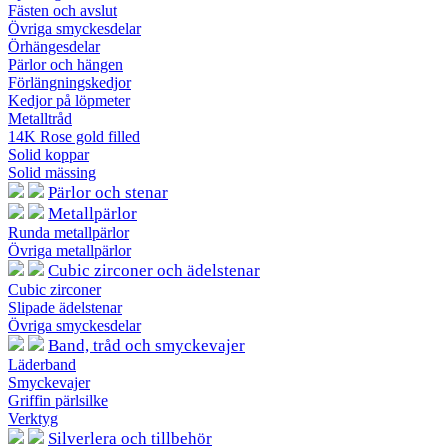
Fästen och avslut
Övriga smyckesdelar
Örhängesdelar
Pärlor och hängen
Förlängningskedjor
Kedjor på löpmeter
Metalltråd
14K Rose gold filled
Solid koppar
Solid mässing
Pärlor och stenar
Metallpärlor
Runda metallpärlor
Övriga metallpärlor
Cubic zirconer och ädelstenar
Cubic zirconer
Slipade ädelstenar
Övriga smyckesdelar
Band, tråd och smyckevajer
Läderband
Smyckevajer
Griffin pärlsilke
Verktyg
Silverlera och tillbehör