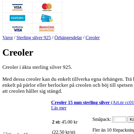
Varor
/
Sterling silver 925
/
Örhängesdelar
/
Creoler
Creoler
Creoler i äkta sterling silver 925.
Med dessa creoler kan du enkelt tillverka egna örhängen. Trä 
enkelt på pärlor eller berlocker på creolen och böj till spetsen
att creolen håller sig stängd.
Creoler 15 mm sterling silver
(Art.nr cc01
Läs mer
Småpack:
2 st:
45.00
kr
Fler än 10 förpacknin
(22.50 kr/st)