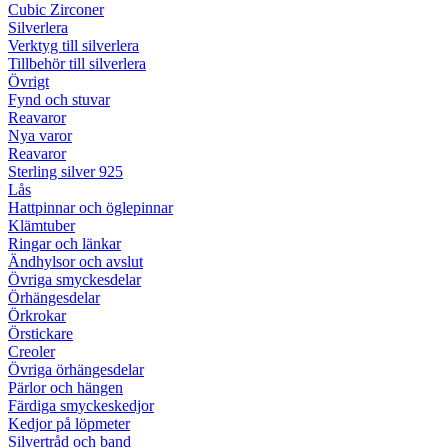
Cubic Zirconer
Silverlera
Verktyg till silverlera
Tillbehör till silverlera
Övrigt
Fynd och stuvar
Reavaror
Nya varor
Reavaror
Sterling silver 925
Lås
Hattpinnar och öglepinnar
Klämtuber
Ringar och länkar
Ändhylsor och avslut
Övriga smyckesdelar
Örhängesdelar
Örkrokar
Örstickare
Creoler
Övriga örhängesdelar
Pärlor och hängen
Färdiga smyckeskedjor
Kedjor på löpmeter
Silvertråd och band