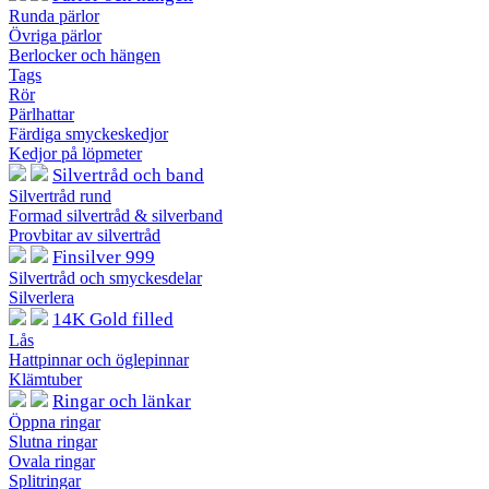
Runda pärlor
Övriga pärlor
Berlocker och hängen
Tags
Rör
Pärlhattar
Färdiga smyckeskedjor
Kedjor på löpmeter
Silvertråd och band
Silvertråd rund
Formad silvertråd & silverband
Provbitar av silvertråd
Finsilver 999
Silvertråd och smyckesdelar
Silverlera
14K Gold filled
Lås
Hattpinnar och öglepinnar
Klämtuber
Ringar och länkar
Öppna ringar
Slutna ringar
Ovala ringar
Splitringar