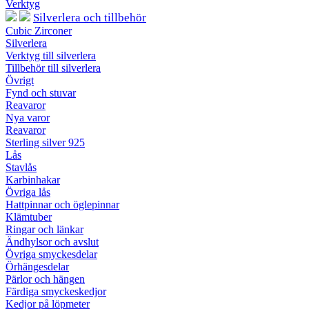
Verktyg
Silverlera och tillbehör
Cubic Zirconer
Silverlera
Verktyg till silverlera
Tillbehör till silverlera
Övrigt
Fynd och stuvar
Reavaror
Nya varor
Reavaror
Sterling silver 925
Lås
Stavlås
Karbinhakar
Övriga lås
Hattpinnar och öglepinnar
Klämtuber
Ringar och länkar
Ändhylsor och avslut
Övriga smyckesdelar
Örhängesdelar
Pärlor och hängen
Färdiga smyckeskedjor
Kedjor på löpmeter