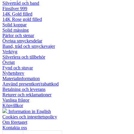
Silvertråd och band
Finsilver 999
14K Gold filled
14K Rose gold filled
Solid koppar
Solid mässing
Pärlor och stenar
Övriga smyckesdelar
Band, tråd och smyckevajer
Verktyg
Silverlera och tillbehör
Övrigt
Fynd och stuvar
Nyhetsbrev
Materialinformation
Använd presentkort/rabattkod
Betalning och leverans
Returer och reklamationer
Vanliga frågor
Köpvillkor
Information in English
Cookies och integritetspolicy
Om företaget
Kontakta oss