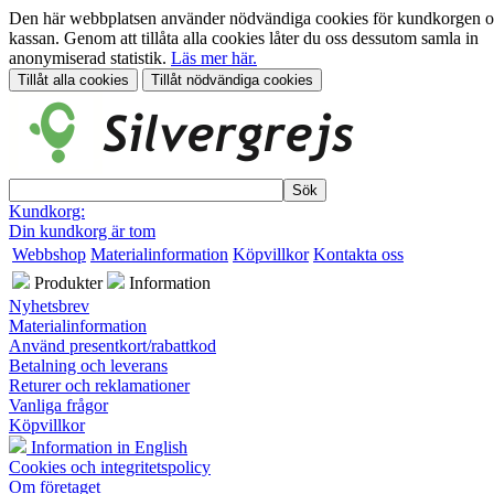
Den här webbplatsen använder nödvändiga cookies för kundkorgen 
kassan. Genom att tillåta alla cookies låter du oss dessutom samla in
anonymiserad statistik.
Läs mer här.
Kundkorg:
Din kundkorg är tom
Webbshop
Materialinformation
Köpvillkor
Kontakta oss
Produkter
Information
Nyhetsbrev
Materialinformation
Använd presentkort/rabattkod
Betalning och leverans
Returer och reklamationer
Vanliga frågor
Köpvillkor
Information in English
Cookies och integritetspolicy
Om företaget