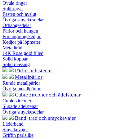
Ovala ringar
Splitringar
Fästen och avslut
Övriga smyckesdelar
Örhängesdelar
Pärlor och hängen
Förlängningskedjor
Kedjor på löpmeter
Metalltråd
14K Rose gold filled
Solid koppar
Solid mässing
Pärlor och stenar
Metallpärlor
Runda metallpärlor
Övriga metallpärlor
Cubic zirconer och ädelstenar
Cubic zirconer
Slipade ädelstenar
Övriga smyckesdelar
Band, tråd och smyckevajer
Läderband
Smyckevajer
Griffin pärlsilke