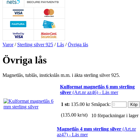
Varor
/
Sterling silver 925
/
Lås
/
Övriga lås
Övriga lås
Magnetlås, tublås, instickslås m.m. i äkta sterling silver 925.
Kulformat magnetlås 6 mm sterling
silver
(Art.nr az46) -
Läs mer
1 st:
135.00
kr
Småpack:
(135.00 kr/st)
10 förpackningar i lager
Magnetlås 4 mm sterling silver
(Art.nr
az47) -
Läs mer