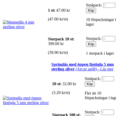
Småpack:
1 st:
47.00
kr
(47.00 kr/st)
10 förpackningar i
lager
Storpack:
Storpack 10 st:
399.00 kr
(39.90 kr/st)
1 storpack i lager
Springlås med öppen fästögla 5 mm
sterling silver
(Art.nr az68) -
Läs mer
Småpack:
10 st:
32.00
kr
(3.20 kr/st)
Fler än 10
förpackningar i lag
Storpack:
Storpack 100 st: