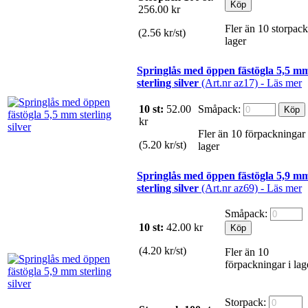
256.00 kr
Fler än 10 storpack
(2.56 kr/st)
lager
Springlås med öppen fästögla 5,5 m
sterling silver
(Art.nr az17) -
Läs mer
10 st:
52.00
Småpack:
kr
Fler än 10 förpackningar 
(5.20 kr/st)
lager
Springlås med öppen fästögla 5,9 m
sterling silver
(Art.nr az69) -
Läs mer
Småpack:
10 st:
42.00
kr
(4.20 kr/st)
Fler än 10
förpackningar i lag
Storpack: