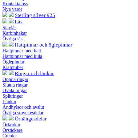
Kontakta oss
Nya varor
Sterling silver 925
Lås
Stavlås
Karbinhakar
Övriga lås
Hattpinnar och öglepinnar
Hattpinnar med hatt
Hattpinnar med kula
Öglepinnar
Klämtuber
Ringar och länkar
Öppna ringar
Slutna ringar
Ovala ringar
Splitringar
Länkar
Ändhylsor och avslut
Övriga smyckesdelar
Örhängesdelar
Örkrokar
Örstickare
Creoler