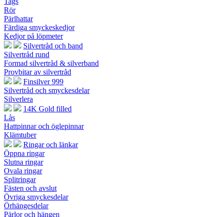
Tags
Rör
Pärlhattar
Färdiga smyckeskedjor
Kedjor på löpmeter
Silvertråd och band
Silvertråd rund
Formad silvertråd & silverband
Provbitar av silvertråd
Finsilver 999
Silvertråd och smyckesdelar
Silverlera
14K Gold filled
Lås
Hattpinnar och öglepinnar
Klämtuber
Ringar och länkar
Öppna ringar
Slutna ringar
Ovala ringar
Splitringar
Fästen och avslut
Övriga smyckesdelar
Örhängesdelar
Pärlor och hängen