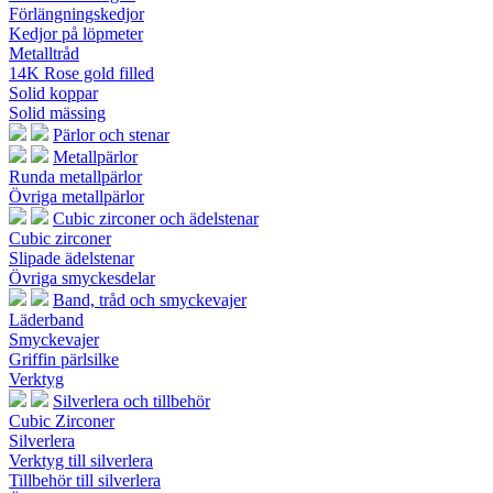
Förlängningskedjor
Kedjor på löpmeter
Metalltråd
14K Rose gold filled
Solid koppar
Solid mässing
Pärlor och stenar
Metallpärlor
Runda metallpärlor
Övriga metallpärlor
Cubic zirconer och ädelstenar
Cubic zirconer
Slipade ädelstenar
Övriga smyckesdelar
Band, tråd och smyckevajer
Läderband
Smyckevajer
Griffin pärlsilke
Verktyg
Silverlera och tillbehör
Cubic Zirconer
Silverlera
Verktyg till silverlera
Tillbehör till silverlera