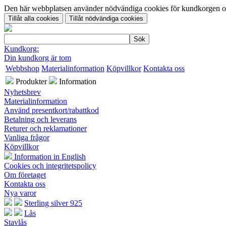
Den här webbplatsen använder nödvändiga cookies för kundkorgen och 
Kundkorg:
Din kundkorg är tom
Webbshop
Materialinformation
Köpvillkor
Kontakta oss
Produkter
Information
Nyhetsbrev
Materialinformation
Använd presentkort/rabattkod
Betalning och leverans
Returer och reklamationer
Vanliga frågor
Köpvillkor
Information in English
Cookies och integritetspolicy
Om företaget
Kontakta oss
Nya varor
Sterling silver 925
Lås
Stavlås