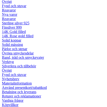
Övrigt
Fynd och stuvar
Reavaror
Nya varor
Reavaror
Sterling silver 925
Finsilver 999
14K Gold filled
14K Rose gold filled
Solid koppar
Solid mässing
Pärlor och stenar
Övriga smyckesdelar
Band, tråd och smyckevajer
Verktyg
Silverlera och tillbehör
Övrigt
Fynd och stuvar
Nyhetsbrev
Materialinformation
Använd presentkort/rabattkod
Betalning och leverans
Returer och reklamationer
Vanliga frågor
Köpvillkor