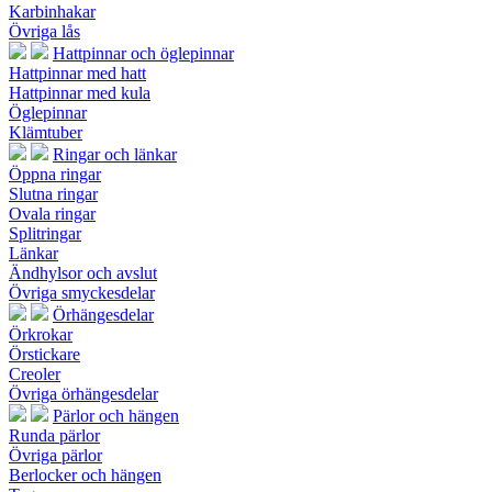
Karbinhakar
Övriga lås
Hattpinnar och öglepinnar
Hattpinnar med hatt
Hattpinnar med kula
Öglepinnar
Klämtuber
Ringar och länkar
Öppna ringar
Slutna ringar
Ovala ringar
Splitringar
Länkar
Ändhylsor och avslut
Övriga smyckesdelar
Örhängesdelar
Örkrokar
Örstickare
Creoler
Övriga örhängesdelar
Pärlor och hängen
Runda pärlor
Övriga pärlor
Berlocker och hängen