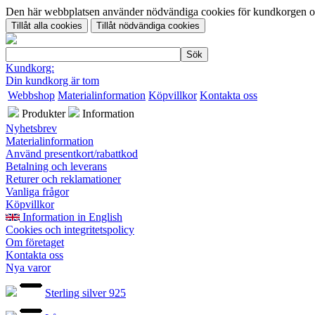
Den här webbplatsen använder nödvändiga cookies för kundkorgen och 
Kundkorg:
Din kundkorg är tom
Webbshop
Materialinformation
Köpvillkor
Kontakta oss
Produkter
Information
Nyhetsbrev
Materialinformation
Använd presentkort/rabattkod
Betalning och leverans
Returer och reklamationer
Vanliga frågor
Köpvillkor
Information in English
Cookies och integritetspolicy
Om företaget
Kontakta oss
Nya varor
Sterling silver 925