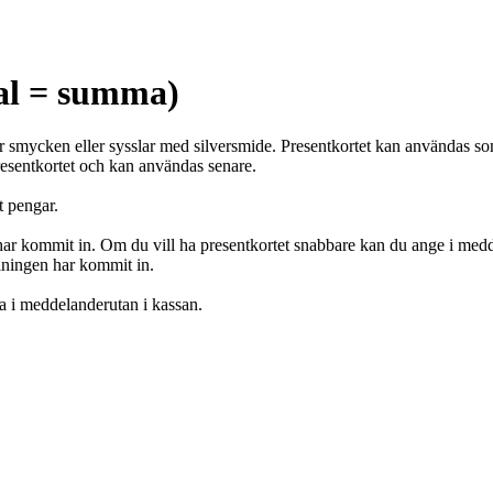
tal = summa)
rkar smycken eller sysslar med silversmide. Presentkortet kan användas 
resentkortet och kan användas senare.
t pengar.
n har kommit in. Om du vill ha presentkortet snabbare kan du ange i medde
alningen har kommit in.
a i meddelanderutan i kassan.