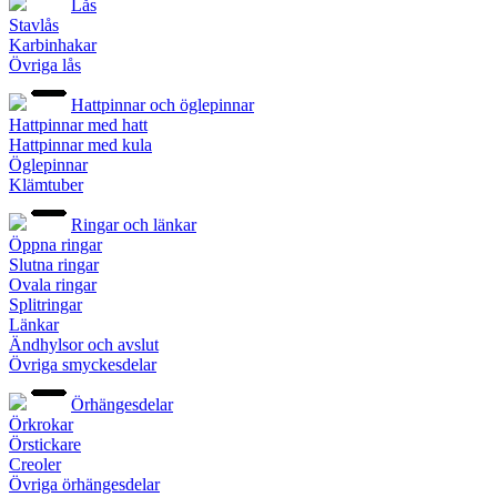
Lås
Stavlås
Karbinhakar
Övriga lås
Hattpinnar och öglepinnar
Hattpinnar med hatt
Hattpinnar med kula
Öglepinnar
Klämtuber
Ringar och länkar
Öppna ringar
Slutna ringar
Ovala ringar
Splitringar
Länkar
Ändhylsor och avslut
Övriga smyckesdelar
Örhängesdelar
Örkrokar
Örstickare
Creoler
Övriga örhängesdelar