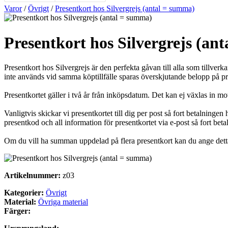
Varor
/
Övrigt
/
Presentkort hos Silvergrejs (antal = summa)
Presentkort hos Silvergrejs (an
Presentkort hos Silvergrejs är den perfekta gåvan till alla som tillve
inte används vid samma köptillfälle sparas överskjutande belopp på p
Presentkortet gäller i två år från inköpsdatum. Det kan ej växlas in mo
Vanligtvis skickar vi presentkortet till dig per post så fort betalninge
presentkod och all information för presentkortet via e-post så fort bet
Om du vill ha summan uppdelad på flera presentkort kan du ange dett
Artikelnummer:
z03
Kategorier:
Övrigt
Material:
Övriga material
Färger: