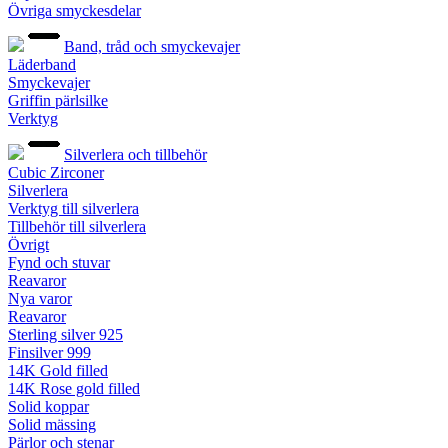
Övriga smyckesdelar
Band, tråd och smyckevajer
Läderband
Smyckevajer
Griffin pärlsilke
Verktyg
Silverlera och tillbehör
Cubic Zirconer
Silverlera
Verktyg till silverlera
Tillbehör till silverlera
Övrigt
Fynd och stuvar
Reavaror
Nya varor
Reavaror
Sterling silver 925
Finsilver 999
14K Gold filled
14K Rose gold filled
Solid koppar
Solid mässing
Pärlor och stenar