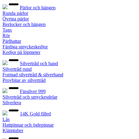
Pärlor och hängen
Runda pärlor
Övriga pärlor
Berlocker och hängen
Tags
Rör
Pärlhattar
Färdiga smyckeskedjor
Kedjor på löpmeter
Silvertråd och band
Silvertråd rund
Formad silvertråd & silverband
Provbitar av silvertråd
Finsilver 999
Silvertråd och smyckesdelar
Silverlera
14K Gold filled
Lås
Hattpinnar och öglepinnar
Klämtuber