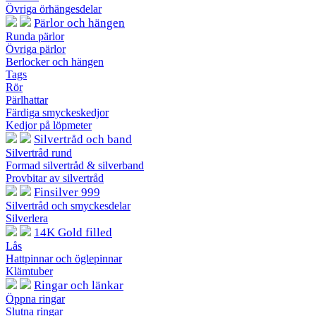
Övriga örhängesdelar
Pärlor och hängen
Runda pärlor
Övriga pärlor
Berlocker och hängen
Tags
Rör
Pärlhattar
Färdiga smyckeskedjor
Kedjor på löpmeter
Silvertråd och band
Silvertråd rund
Formad silvertråd & silverband
Provbitar av silvertråd
Finsilver 999
Silvertråd och smyckesdelar
Silverlera
14K Gold filled
Lås
Hattpinnar och öglepinnar
Klämtuber
Ringar och länkar
Öppna ringar
Slutna ringar