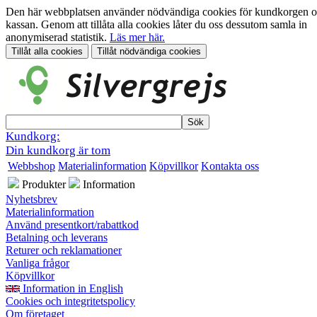
Den här webbplatsen använder nödvändiga cookies för kundkorgen 
kassan. Genom att tillåta alla cookies låter du oss dessutom samla in
anonymiserad statistik.
Läs mer här.
Kundkorg:
Din kundkorg är tom
Webbshop
Materialinformation
Köpvillkor
Kontakta oss
Produkter
Information
Nyhetsbrev
Materialinformation
Använd presentkort/rabattkod
Betalning och leverans
Returer och reklamationer
Vanliga frågor
Köpvillkor
Information in English
Cookies och integritetspolicy
Om företaget