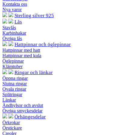
Kontakta oss
Nya varor
Sterling silver 925
Lås
Stavlås
Karbinhakar
Övriga lås
Hattpinnar och öglepinnar
Hattpinnar med hatt
Hattpinnar med kula
Öglepinnar
Klämtuber
Ringar och länkar
Öppna ringar
Slutna ringar
Ovala ringar
Splitringar
Länkar
Ändhylsor och avslut
Övriga smyckesdelar
Örhängesdelar
Örkrokar
Örstickare
Creoler