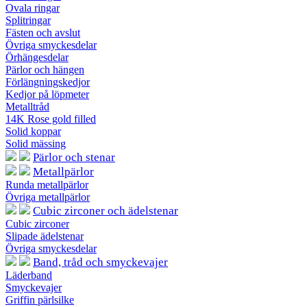
Ovala ringar
Splitringar
Fästen och avslut
Övriga smyckesdelar
Örhängesdelar
Pärlor och hängen
Förlängningskedjor
Kedjor på löpmeter
Metalltråd
14K Rose gold filled
Solid koppar
Solid mässing
Pärlor och stenar
Metallpärlor
Runda metallpärlor
Övriga metallpärlor
Cubic zirconer och ädelstenar
Cubic zirconer
Slipade ädelstenar
Övriga smyckesdelar
Band, tråd och smyckevajer
Läderband
Smyckevajer
Griffin pärlsilke