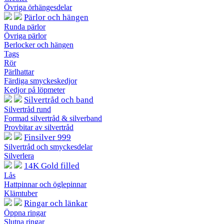
Övriga örhängesdelar
Pärlor och hängen
Runda pärlor
Övriga pärlor
Berlocker och hängen
Tags
Rör
Pärlhattar
Färdiga smyckeskedjor
Kedjor på löpmeter
Silvertråd och band
Silvertråd rund
Formad silvertråd & silverband
Provbitar av silvertråd
Finsilver 999
Silvertråd och smyckesdelar
Silverlera
14K Gold filled
Lås
Hattpinnar och öglepinnar
Klämtuber
Ringar och länkar
Öppna ringar
Slutna ringar