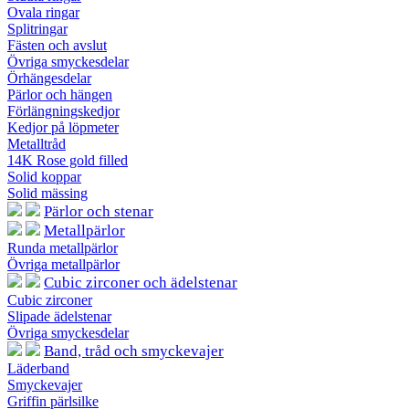
Ovala ringar
Splitringar
Fästen och avslut
Övriga smyckesdelar
Örhängesdelar
Pärlor och hängen
Förlängningskedjor
Kedjor på löpmeter
Metalltråd
14K Rose gold filled
Solid koppar
Solid mässing
Pärlor och stenar
Metallpärlor
Runda metallpärlor
Övriga metallpärlor
Cubic zirconer och ädelstenar
Cubic zirconer
Slipade ädelstenar
Övriga smyckesdelar
Band, tråd och smyckevajer
Läderband
Smyckevajer
Griffin pärlsilke