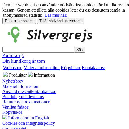
Den här webbplatsen använder nödvändiga cookies för kundkorgen 
kassan. Genom att tillåta alla cookies låter du oss dessutom samla in
anonymiserad statistik.
Läs mer här.
Kundkorg:
Din kundkorg är tom
Webbshop
Materialinformation
Köpvillkor
Kontakta oss
Produkter
Information
Nyhetsbrev
Materialinformation
Använd presentkort/rabattkod
Betalning och leverans
Returer och reklamationer
Vanliga frågor
Köpvillkor
Information in English
Cookies och integritetspolicy
Om företaget