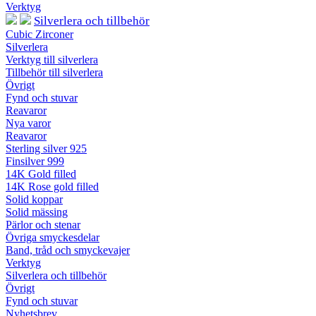
Verktyg
Silverlera och tillbehör
Cubic Zirconer
Silverlera
Verktyg till silverlera
Tillbehör till silverlera
Övrigt
Fynd och stuvar
Reavaror
Nya varor
Reavaror
Sterling silver 925
Finsilver 999
14K Gold filled
14K Rose gold filled
Solid koppar
Solid mässing
Pärlor och stenar
Övriga smyckesdelar
Band, tråd och smyckevajer
Verktyg
Silverlera och tillbehör
Övrigt
Fynd och stuvar
Nyhetsbrev