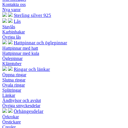
Kontakta oss
Nya varor
Sterling silver 925
Lås
Stavlås
Karbinhakar
Övriga lås
Hattpinnar och öglepinnar
Hattpinnar med hatt
Hattpinnar med kula
Öglepinnar
Klämtuber
Ringar och länkar
Öppna ringar
Slutna ringar
Ovala ringar
Splitringar
Länkar
Ändhylsor och avslut
Övriga smyckesdelar
Örhängesdelar
Örkrokar
Örstickare
Creoler