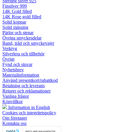
Sterling silver 925
Finsilver 999
14K Gold filled
14K Rose gold filled
Solid koppar
Solid mässing
Pärlor och stenar
Övriga smyckesdelar
Band, tråd och smyckevajer
Verktyg
Silverlera och tillbehör
Övrigt
Fynd och stuvar
Nyhetsbrev
Materialinformation
Använd presentkort/rabattkod
Betalning och leverans
Returer och reklamationer
Vanliga frågor
Köpvillkor
Information in English
Cookies och integritetspolicy
Om företaget
Kontakta oss