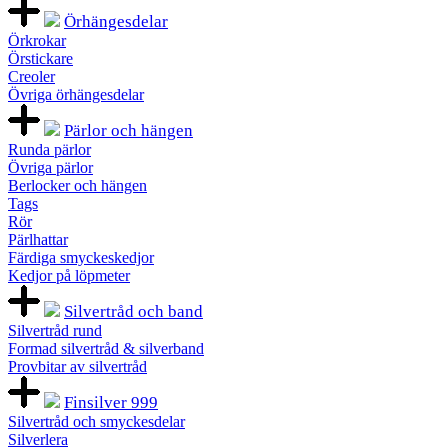
Örhängesdelar
Örkrokar
Örstickare
Creoler
Övriga örhängesdelar
Pärlor och hängen
Runda pärlor
Övriga pärlor
Berlocker och hängen
Tags
Rör
Pärlhattar
Färdiga smyckeskedjor
Kedjor på löpmeter
Silvertråd och band
Silvertråd rund
Formad silvertråd & silverband
Provbitar av silvertråd
Finsilver 999
Silvertråd och smyckesdelar
Silverlera