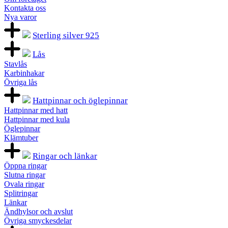
Kontakta oss
Nya varor
Sterling silver 925
Lås
Stavlås
Karbinhakar
Övriga lås
Hattpinnar och öglepinnar
Hattpinnar med hatt
Hattpinnar med kula
Öglepinnar
Klämtuber
Ringar och länkar
Öppna ringar
Slutna ringar
Ovala ringar
Splitringar
Länkar
Ändhylsor och avslut
Övriga smyckesdelar