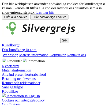
Den här webbplatsen använder nödvändiga cookies för kundkorgen 
kassan. Genom att tillåta alla cookies låter du oss dessutom samla in
anonymiserad statistik.
Läs mer här.
Kundkorg:
Din kundkorg är tom
Webbshop
Materialinformation
Köpvillkor
Kontakta oss
Produkter
Information
Nyhetsbrev
Materialinformation
Använd presentkort/rabattkod
Betalning och leverans
Returer och reklamationer
Vanliga frågor
Köpvillkor
Information in English
Cookies och integritetspolicy
Om företaget