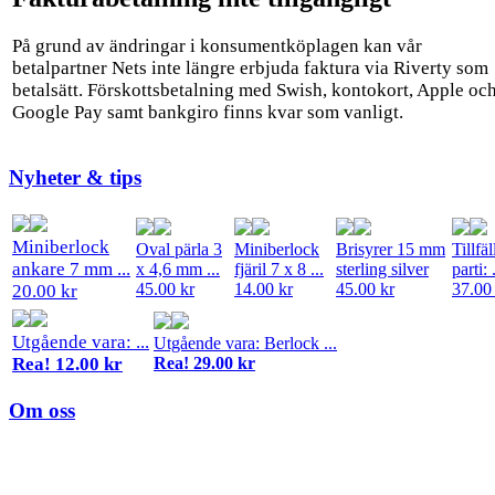
På grund av ändringar i konsumentköplagen kan vår
betalpartner Nets inte längre erbjuda faktura via Riverty som
betalsätt. Förskottsbetalning med Swish, kontokort, Apple oc
Google Pay samt bankgiro finns kvar som vanligt.
Nyheter & tips
Miniberlock
Oval pärla 3
Miniberlock
Brisyrer 15 mm
Tillfäl
ankare 7 mm ...
x 4,6 mm ...
fjäril 7 x 8 ...
sterling silver
parti: .
45.00 kr
14.00 kr
45.00 kr
37.00
20.00 kr
Utgående vara: ...
Utgående vara: Berlock ...
Rea! 12.00 kr
Rea! 29.00 kr
Om oss