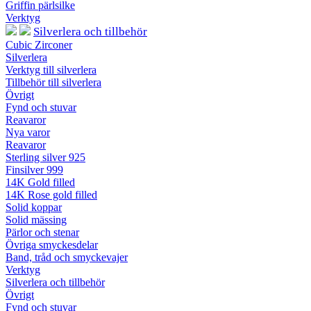
Griffin pärlsilke
Verktyg
Silverlera och tillbehör
Cubic Zirconer
Silverlera
Verktyg till silverlera
Tillbehör till silverlera
Övrigt
Fynd och stuvar
Reavaror
Nya varor
Reavaror
Sterling silver 925
Finsilver 999
14K Gold filled
14K Rose gold filled
Solid koppar
Solid mässing
Pärlor och stenar
Övriga smyckesdelar
Band, tråd och smyckevajer
Verktyg
Silverlera och tillbehör
Övrigt
Fynd och stuvar