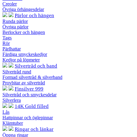
Creoler
Övriga örhängesdelar
Pärlor och hängen
Runda pärlor
Övriga pärlor
Berlocker och hängen
Tags
Rör
Pärlhattar
Färdiga smyckeskedjor
Kedjor på löpmeter
Silvertråd och band
Silvertråd rund
Formad silvertråd & silverband
Provbitar av silvertråd
Finsilver 999
Silvertråd och smyckesdelar
Silverlera
14K Gold filled
Lås
Hattpinnar och öglepinnar
Klämtuber
Ringar och länkar
Öppna ringar