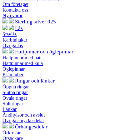
Om företaget
Kontakta oss
Nya varor
Sterling silver 925
Lås
Stavlås
Karbinhakar
Övriga lås
Hattpinnar och öglepinnar
Hattpinnar med hatt
Hattpinnar med kula
Öglepinnar
Klämtuber
Ringar och länkar
Öppna ringar
Slutna ringar
Ovala ringar
Splitringar
Länkar
Ändhylsor och avslut
Övriga smyckesdelar
Örhängesdelar
Örkrokar
Örstickare