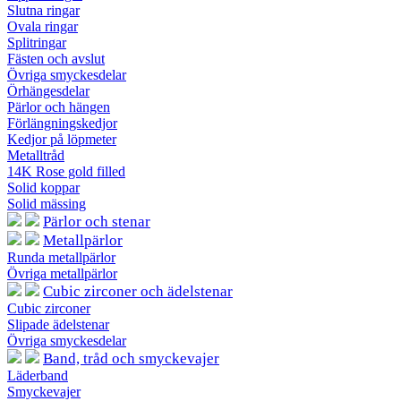
Slutna ringar
Ovala ringar
Splitringar
Fästen och avslut
Övriga smyckesdelar
Örhängesdelar
Pärlor och hängen
Förlängningskedjor
Kedjor på löpmeter
Metalltråd
14K Rose gold filled
Solid koppar
Solid mässing
Pärlor och stenar
Metallpärlor
Runda metallpärlor
Övriga metallpärlor
Cubic zirconer och ädelstenar
Cubic zirconer
Slipade ädelstenar
Övriga smyckesdelar
Band, tråd och smyckevajer
Läderband
Smyckevajer