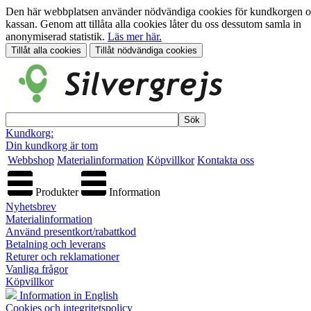
Den här webbplatsen använder nödvändiga cookies för kundkorgen 
kassan. Genom att tillåta alla cookies låter du oss dessutom samla in
anonymiserad statistik.
Läs mer här.
Kundkorg:
Din kundkorg är tom
Webbshop
Materialinformation
Köpvillkor
Kontakta oss
Produkter
Information
Nyhetsbrev
Materialinformation
Använd presentkort/rabattkod
Betalning och leverans
Returer och reklamationer
Vanliga frågor
Köpvillkor
Information in English
Cookies och integritetspolicy