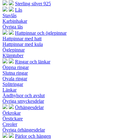
Sterling silver 925
Lås
Stavlås
Karbinhakar
Övriga lås
Hattpinnar och öglepinnar
Hattpinnar med hatt
Hattpinnar med kula
Öglepinnar
Klämtuber
Ringar och länkar
Öppna ringar
Slutna ringar
Ovala ringar
Splitringar
Länkar
Ändhylsor och avslut
Övriga smyckesdelar
Örhängesdelar
Örkrokar
Örstickare
Creoler
Övriga örhängesdelar
Pärlor och hängen