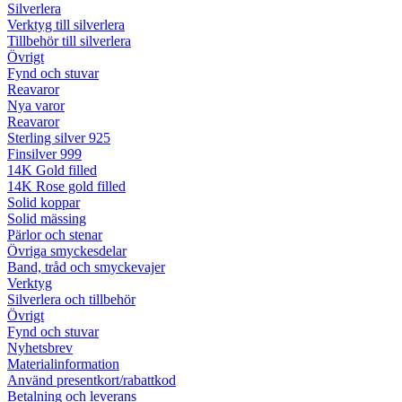
Silverlera
Verktyg till silverlera
Tillbehör till silverlera
Övrigt
Fynd och stuvar
Reavaror
Nya varor
Reavaror
Sterling silver 925
Finsilver 999
14K Gold filled
14K Rose gold filled
Solid koppar
Solid mässing
Pärlor och stenar
Övriga smyckesdelar
Band, tråd och smyckevajer
Verktyg
Silverlera och tillbehör
Övrigt
Fynd och stuvar
Nyhetsbrev
Materialinformation
Använd presentkort/rabattkod
Betalning och leverans