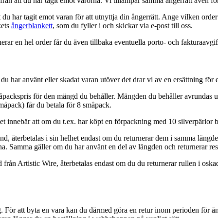
 från att du har tagit emot varorna. Vi tillämpar samma ångerrätt även f
du har tagit emot varan för att utnyttja din ångerrätt. Ange vilken order 
kets
ångerblankett
, som du fyller i och skickar via e-post till oss.
rar en hel order får du även tillbaka eventuella porto- och fakturaavgift
u har använt eller skadat varan utöver det drar vi av en ersättning fö
åpackspris för den mängd du behåller. Mängden du behåller avrundas upp
småpack) får du betala för 8 småpack.
 innebär att om du t.ex. har köpt en förpackning med 10 silverpärlor beh
rband, återbetalas i sin helhet endast om du returnerar dem i samma läng
na. Samma gäller om du har använt en del av längden och returnerar res
 från Artistic Wire, återbetalas endast om du du returnerar rullen i oska
g. För att byta en vara kan du därmed göra en retur inom perioden för ång