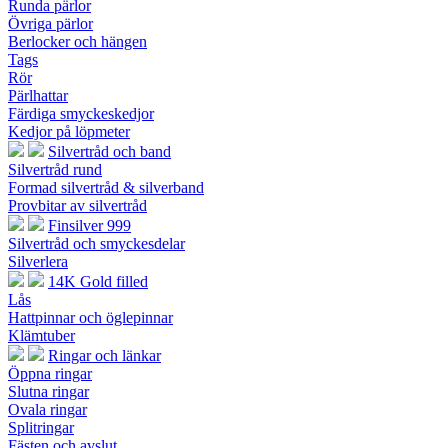
Runda pärlor
Övriga pärlor
Berlocker och hängen
Tags
Rör
Pärlhattar
Färdiga smyckeskedjor
Kedjor på löpmeter
Silvertråd och band
Silvertråd rund
Formad silvertråd & silverband
Provbitar av silvertråd
Finsilver 999
Silvertråd och smyckesdelar
Silverlera
14K Gold filled
Lås
Hattpinnar och öglepinnar
Klämtuber
Ringar och länkar
Öppna ringar
Slutna ringar
Ovala ringar
Splitringar
Fästen och avslut