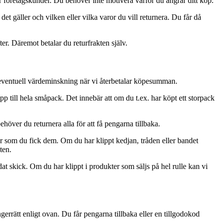
ör företagskunder. Du behöver inte motivera varför du ångrar ditt köp.
det gäller och vilken eller vilka varor du vill returnera. Du får då
er. Däremot betalar du returfrakten själv.
r eventuell värdeminskning när vi återbetalar köpesumman.
 till hela småpack. Det innebär att om du t.ex. har köpt ett storpack
över du returnera alla för att få pengarna tillbaka.
der som du fick dem. Om du har klippt kedjan, tråden eller bandet
ten.
dat skick. Om du har klippt i produkter som säljs på hel rulle kan vi
errätt enligt ovan. Du får pengarna tillbaka eller en tillgodokod