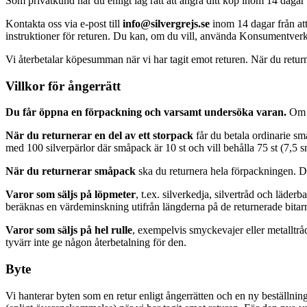
Som privatkund har du enligt lag rätt att ångra ditt köp inom 14 dagar
Kontakta oss via e-post till
info@silvergrejs.se
inom 14 dagar från att 
instruktioner för returen. Du kan, om du vill, använda Konsumentver
Vi återbetalar köpesumman när vi har tagit emot returen. När du returne
Villkor för ångerrätt
Du får öppna en förpackning och varsamt undersöka varan.
Om d
När du returnerar en del av ett storpack
får du betala ordinarie sm
med 100 silverpärlor där småpack är 10 st och vill behålla 75 st (7,5 
När du returnerar småpack
ska du returnera hela förpackningen. Det
Varor som säljs på löpmeter
, t.ex. silverkedja, silvertråd och läde
beräknas en värdeminskning utifrån längderna på de returnerade bitar
Varor som säljs på hel rulle
, exempelvis smyckevajer eller metalltråd
tyvärr inte ge någon återbetalning för den.
Byte
Vi hanterar byten som en retur enligt ångerrätten och en ny beställnin