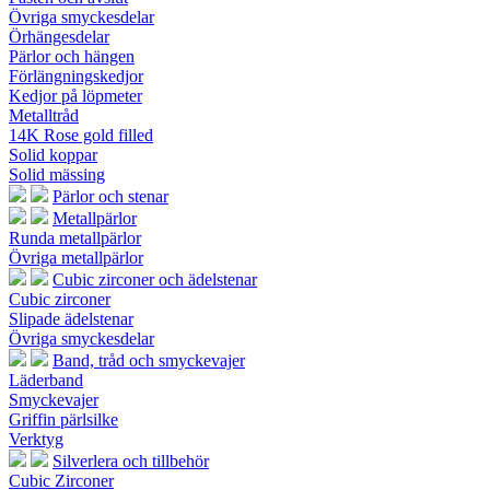
Övriga smyckesdelar
Örhängesdelar
Pärlor och hängen
Förlängningskedjor
Kedjor på löpmeter
Metalltråd
14K Rose gold filled
Solid koppar
Solid mässing
Pärlor och stenar
Metallpärlor
Runda metallpärlor
Övriga metallpärlor
Cubic zirconer och ädelstenar
Cubic zirconer
Slipade ädelstenar
Övriga smyckesdelar
Band, tråd och smyckevajer
Läderband
Smyckevajer
Griffin pärlsilke
Verktyg
Silverlera och tillbehör
Cubic Zirconer