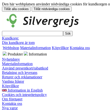
Den här webbplatsen använder nödvändiga cookies för kundkorgen och 
Kundkorg:
Din kundkorg är tom
Webbshop
Materialinformation
Köpvillkor
Kontakta oss
Produkter
Information
Nyhetsbrev
Materialinformation
Använd presentkort/rabattkod
Betalning och leverans
Returer och reklamationer
Vanliga frågor
Köpvillkor
Information in English
Cookies och integritetspolicy
Om företaget
Kontakta oss
Nya varor